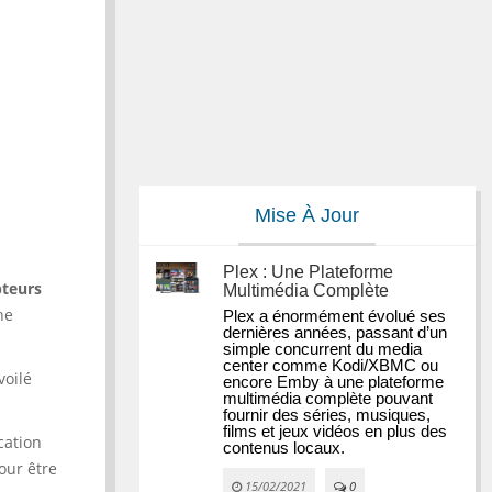
Mise À Jour
Plex : Une Plateforme
pteurs
Multimédia Complète
ne
Plex a énormément évolué ses 
dernières années, passant d’un 
simple concurrent du media 
center comme Kodi/XBMC ou 
voilé
encore Emby à une plateforme 
multimédia complète pouvant 
fournir des séries, musiques, 
films et jeux vidéos en plus des 
cation
contenus locaux.
ur être
15/02/2021
0