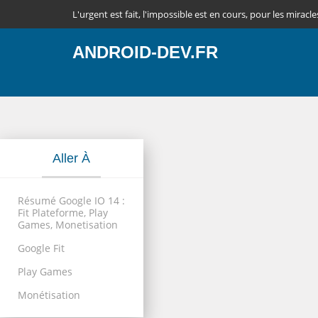
L'urgent est fait, l'impossible est en cours, pour les miracle
ANDROID-DEV.FR
Aller À
Résumé Google IO 14 :
Fit Plateforme, Play
Games, Monetisation
Google Fit
Play Games
Monétisation