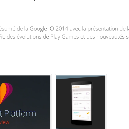
résumé de la Google IO 2014 avec la présentation de l
it, des évolutions de Play Games et des nouveautés s