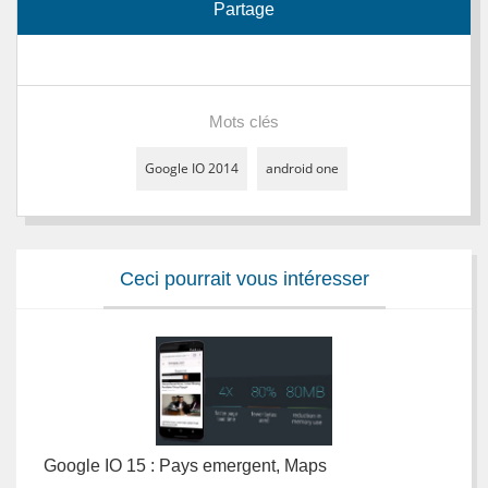
Partage
Mots clés
Google IO 2014
android one
Ceci pourrait vous intéresser
Google IO 15 : Pays emergent, Maps
R
M