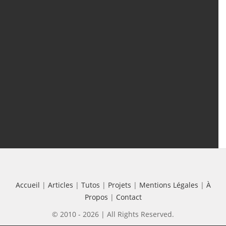
Articles
(388)
Tutos
(18)
Projets
(8)
Les + Vus
Accueil
|
Articles
|
Tutos
|
Projets
|
Mentions Légales
|
À
Propos
|
Contact
© 2010 - 2026 | All Rights Reserved.