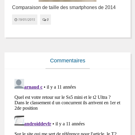
Comparaison de taille des smartphones de 2014
P
19/01/2015
0


Commentaires