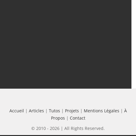
Articles
(388)
Tutos
(18)
Projets
(8)
Les + Vus
Accueil
|
Articles
|
Tutos
|
Projets
|
Mentions Légales
|
À
Propos
|
Contact
© 2010 - 2026 | All Rights Reserved.