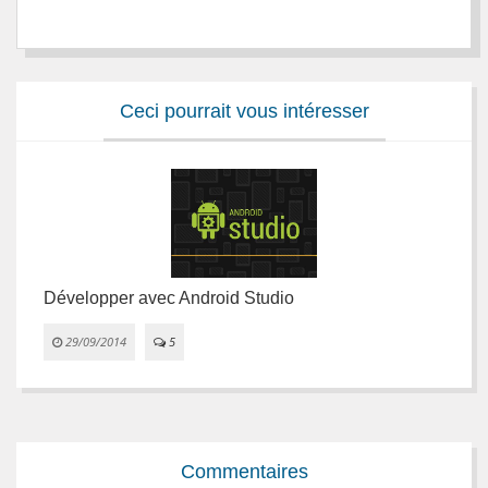
Ceci pourrait vous intéresser
Développer avec Android Studio
L


29/09/2014
5
Commentaires