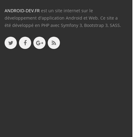
ANDROID-DEV.FR
est un site internet sur le
développement d'application Android et Web. Ce site a
été développé en PHP avec Symfony 3, Bootstrap 3, SASS.
Contenu
Articles
(388)
Tutos
(18)
Projets
(8)
Les + Vus