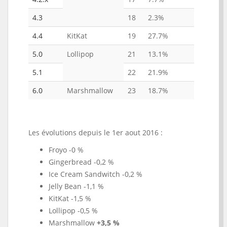
4.3
18
2.3%
4.4
KitKat
19
27.7%
5.0
Lollipop
21
13.1%
5.1
22
21.9%
6.0
Marshmallow
23
18.7%
Les évolutions depuis le 1er aout 2016 :
Froyo -0 %
Gingerbread -0,2 %
Ice Cream Sandwitch -0,2 %
Jelly Bean -1,1 %
KitKat -1,5 %
Lollipop -0,5 %
Marshmallow
+3,5 %