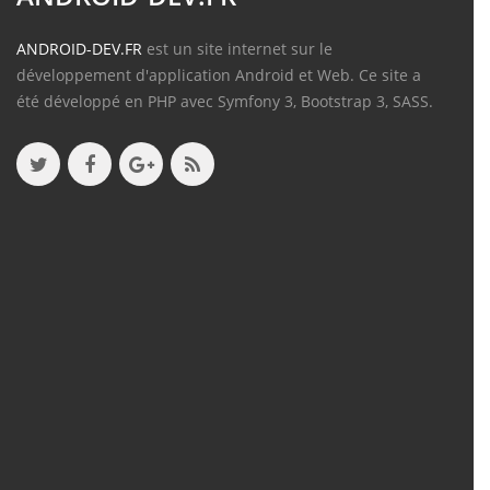
ANDROID-DEV.FR
est un site internet sur le
développement d'application Android et Web. Ce site a
été développé en PHP avec Symfony 3, Bootstrap 3, SASS.
Contenu
Articles
(388)
Tutos
(18)
Projets
(8)