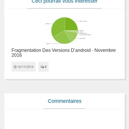
Ceci pourrait vous intéresser
Fragmentation Des Versions D'android - Novembre
F
2016


16/11/2016
0
Commentaires