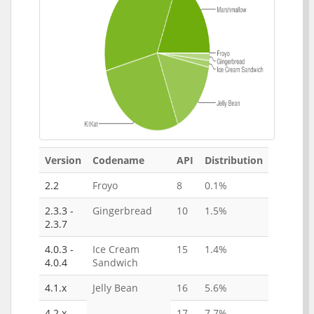
Version
Codename
API
Distribution
2.2
Froyo
8
0.1%
2.3.3 -
Gingerbread
10
1.5%
2.3.7
4.0.3 -
Ice Cream
15
1.4%
4.0.4
Sandwich
4.1.x
Jelly Bean
16
5.6%
4.2.x
17
7.7%