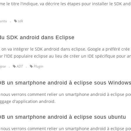
me le titre l'indique, va décrire les étapes pour installer le SDK an
untu
sdk
 du SDK android dans Eclipse
, on va intégrer le SDK android dans eclipse. Google a préféré crée
r l'IDE populaire eclipse au lieu de créer un IDE spécifique pour a
ipse
ADT
Plugin
DB un smartphone android à eclipse sous Window
l nous verrons comment relier un smartphone android à eclipse po
uggage d'application android.
DB un smartphone android à eclipse sous ubuntu
l nous verrons comment relier un smartphone android à eclipse po