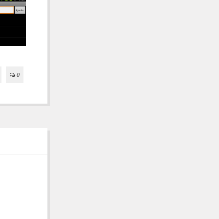
Ajouter un menu
Première application
29/05/2013
0
0
29/05/2013
0
