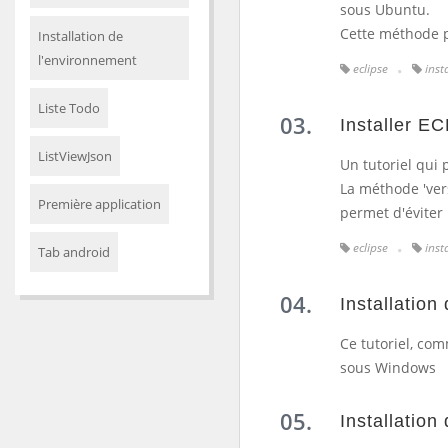
sous Ubuntu.
Cette méthode pe
Installation de
l'environnement
eclipse
inst
Liste Todo
Installer E
ListViewJson
Un tutoriel qui 
La méthode 'vers
Première application
permet d'éviter 
eclipse
inst
Tab android
Installatio
Ce tutoriel, com
sous Windows
Installatio