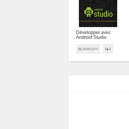
e
nt
Installation de
0
l'environnement
Développer avec
Android Studio
28/05/2013
0

29/09/2014
5