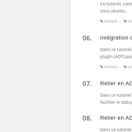
Ce tutoriel, com
sous ubuntu.
Android
ub
Intégration
Dans ce tutoriel
plugin (ADT) pou
Android
ecl
Relier en A
Dans ce tutorie
faciliter le deb
Relier en A
Dans ce tutorie