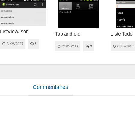
ListViewJson
Tab android
Liste Todo
11/08/2013
8
29/05/2013
0
29/05/2013
Commentaires