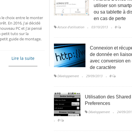
utiliser son smart
ou sa tablette à d
le choix entre le monter
en cas de perte
êt. En 2016, j'ai décidé
Astuce d'utilisation
03/10/2013
0
uveau PC et j'ai pensé
 petit tuto sur la
n petit guide de montage.
Connexion et récupé
de donnée en liais
Lire la suite
avec conversion en
de caractère
Développement
29/09/2013
0
Utilisation des Shared
Preferences
Développement
24/09/201
0