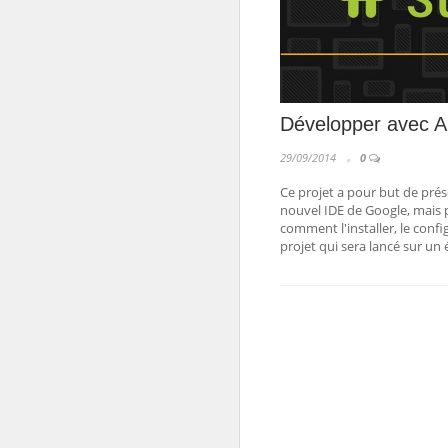
Développer avec A
29/09/2014
0
Ce projet a pour but de prés
nouvel IDE de Google, mais 
comment l'installer, le confi
projet qui sera lancé sur un