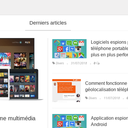
Derniers articles
Logiciels espions
téléphone portable
plus en plus perfo
Divers
31/07/2018
0
Comment fonctionne 
géolocalisation télé
Divers
11/07/2018
rme multimédia
Application espio
Android