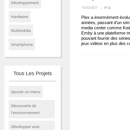
Développement
15/02/2021
0
Hardware
Plex a énormément évolué
années, passant d’un simp
media center comme Kod
Multimédia
Emby à une plateforme mu
pouvant fournir des séries
jeux vidéos en plus des c
Smartphone
Tous Les Projets
Ajouter un menu
Découverte de
l'environnement
Développer avec