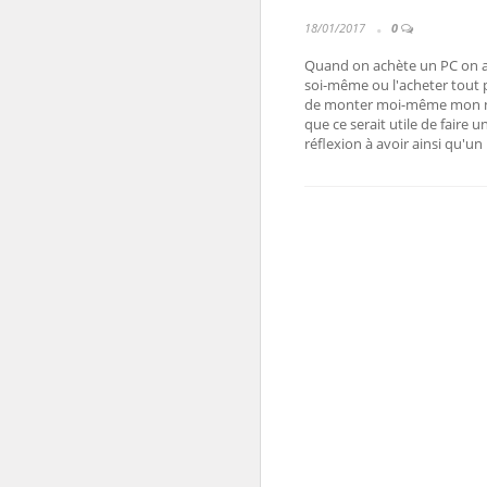
18/01/2017
0
Quand on achète un PC on a 
soi-même ou l'acheter tout pr
de monter moi-même mon no
que ce serait utile de faire un
réflexion à avoir ainsi qu'u