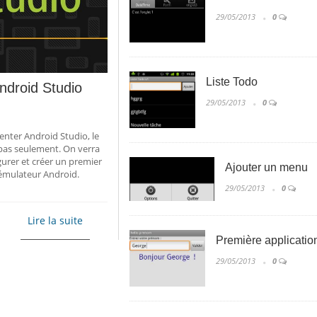
29/05/2013
0
Liste Todo
ndroid Studio
29/05/2013
0
enter Android Studio, le
pas seulement. On verra
gurer et créer un premier
Ajouter un menu
émulateur
Android.
29/05/2013
0
Lire la suite
Première applicatio
29/05/2013
0