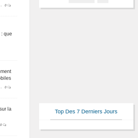
0
 : que
oment
biles
0
sur la
Top Des 7 Derniers Jours
0