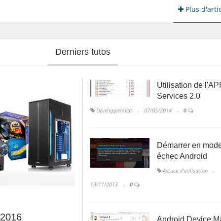
Plus d'arti
Derniers tutos
Utilisation de l'A
Services 2.0
Développement
07/05/2014
0
Démarrer en mod
échec Android
Astuce d'utilisation
13/11/2013
0
 2016
Android Device M