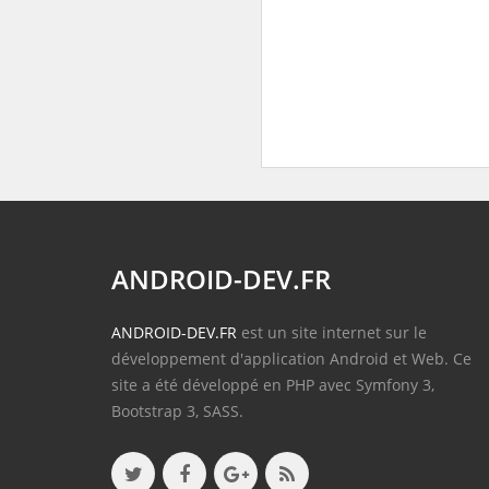
ANDROID-DEV.FR
ANDROID-DEV.FR
est un site internet sur le
développement d'application Android et Web. Ce
site a été développé en PHP avec Symfony 3,
Bootstrap 3, SASS.