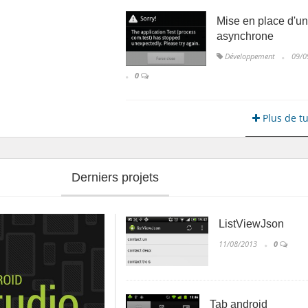
Mise en place d'un
asynchrone
Développement
09/0
0
Plus de tu
Derniers projets
ListViewJson
11/08/2013
0
Tab android