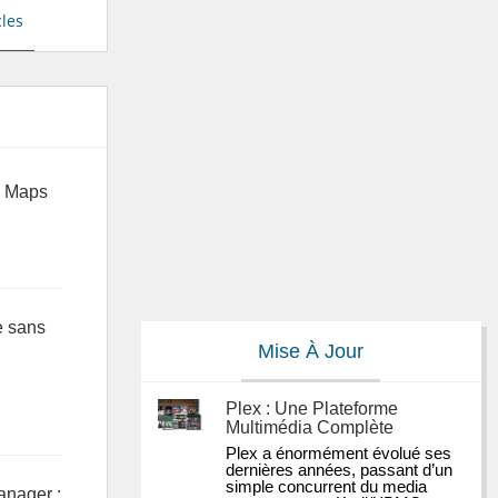
cles
PI Maps
e sans
Mise À Jour
Plex : Une Plateforme
Multimédia Complète
Plex a énormément évolué ses 
dernières années, passant d’un 
simple concurrent du media 
anager :