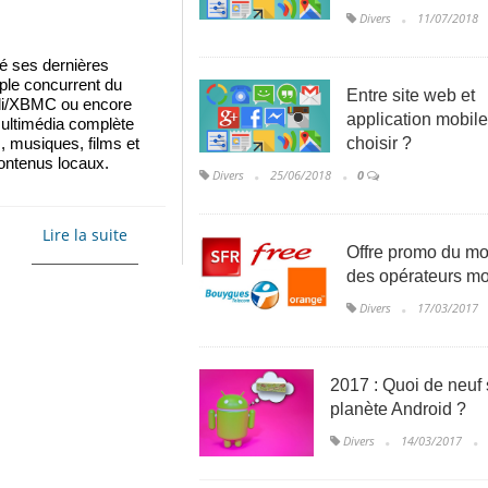
Divers
11/07/2018
 ses dernières 
le concurrent du 
Entre site web et
i/XBMC ou encore 
application mobile
ltimédia complète 
choisir ?
, musiques, films et 
ontenus locaux.
Divers
25/06/2018
0
Lire la suite
Offre promo du m
des opérateurs mo
Divers
17/03/2017
2017 : Quoi de neuf 
planète Android ?
Divers
14/03/2017