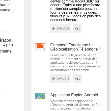
center comme Kodi/XBMC ou 
phone
encore Emby à une plateforme 
multimédia complète pouvant 
istance
fournir des séries, musiques, 
films et jeux vidéos en plus des 
contenus locaux.
15/02/2021
0
ration
Comment Fonctionne La
on HTTP
Géolocalisation Téléphone ?
 chaine
Qu’est-ce que la géolocalisation
mobile ? Comment se servir des
applications de géolocalisation ?
Découvrez tout sur ce système de
localisation dans cet article.
11/07/2018
0
3
Application Espion Android
Vous cherchez à espionner le
téléphone Android de votre enfant,
de votre conjoint ou de vos