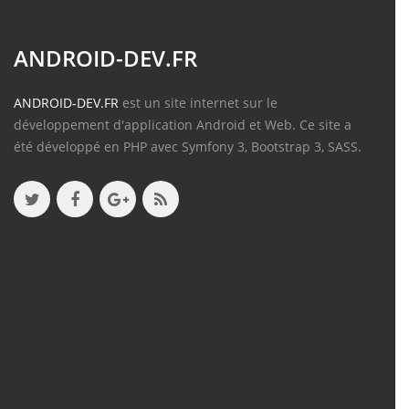
ANDROID-DEV.FR
ANDROID-DEV.FR
est un site internet sur le
développement d'application Android et Web. Ce site a
été développé en PHP avec Symfony 3, Bootstrap 3, SASS.
Contenu
Articles
(388)
Tutos
(18)
Projets
(8)