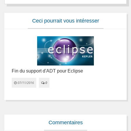
Ceci pourrait vous intéresser
Fin du support d'ADT pour Eclipse
A
07/11/2016
0


Commentaires