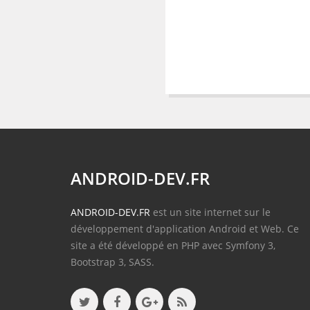
ANDROID-DEV.FR
ANDROID-DEV.FR
est un site internet sur le
développement d'application Android et Web. Ce
site a été développé en PHP avec Symfony 3,
Bootstrap 3, SASS.