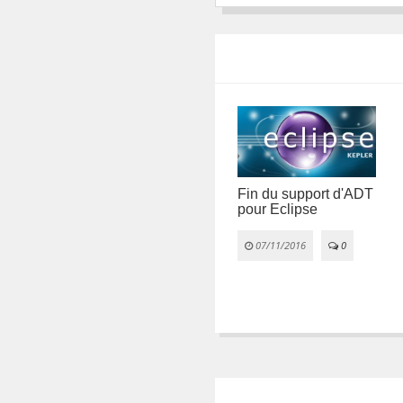
Fin du support d'ADT
pour Eclipse
Comment fonctionne
les
la géolocalisation
ans
téléphone ?
07/11/2016
0
11/07/2018
1

0