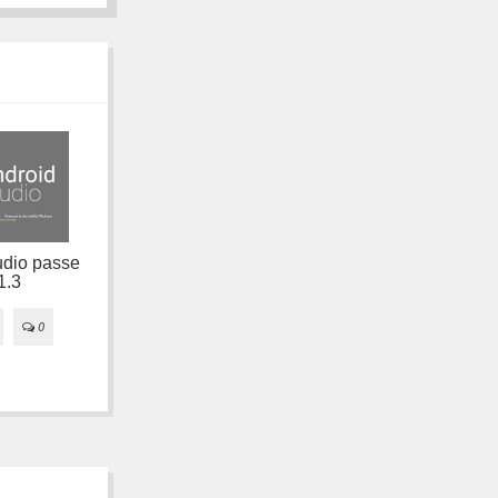
Google IO 15 : Les
outils pour
développeurs
udio passe
Plex : une plateforme
(Android Studio,
1.3
multimédia complète
page, test, librairie,
...)
0
15/02/2021
0

09/07/2015
0