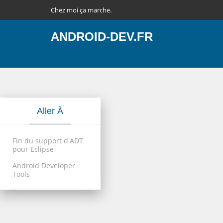
Chez moi ça marche.
ANDROID-DEV.FR
Aller À
Fin du support d'ADT
pour Eclipse
Android Developer
Tools