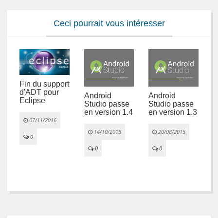
Ceci pourrait vous intéresser
Fin du support
F
d'ADT pour
d
Android
Android
Eclipse
E
Studio passe
Studio passe
s
en version 1.4
en version 1.3
07/11/2016
14/10/2015
20/08/2015
0
0
0

