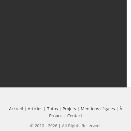
Articles
(388)
Tutos
(18)
Projets
(8)
Les + Vus
Accueil
|
Articles
|
Tutos
|
Projets
|
Mentions Légales
|
À
Propos
|
Contact
© 2010 - 2026 | All Rights Reserved.