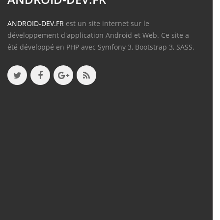
ANDROID-DEV.FR
est un site internet sur le
développement d'application Android et Web. Ce site a
été développé en PHP avec Symfony 3, Bootstrap 3, SASS.
Contenu
Articles
(388)
Tutos
(18)
Projets
(8)