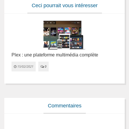
Ceci pourrait vous intéresser
Plex : une plateforme multimédia complète
L
e
15/02/2021
0


Commentaires