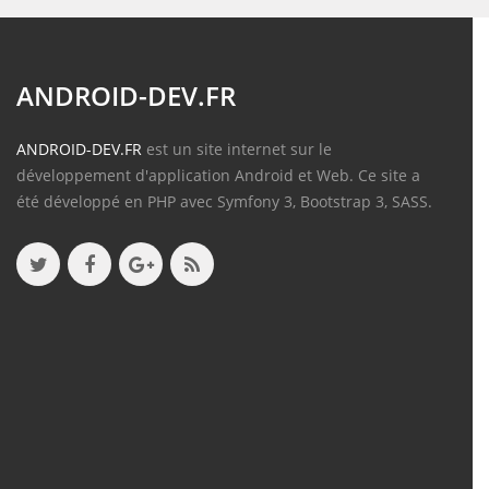
ANDROID-DEV.FR
ANDROID-DEV.FR
est un site internet sur le
développement d'application Android et Web. Ce site a
été développé en PHP avec Symfony 3, Bootstrap 3, SASS.
Contenu
Articles
(388)
Tutos
(18)