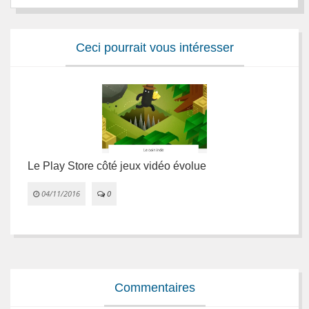
Ceci pourrait vous intéresser
Le Play Store côté jeux vidéo évolue
G
04/11/2016
0


Commentaires