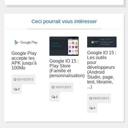
Ceci pourrait vous intéresser
Google IO 15 :
Google Play
Les outils
accepte les
Google IO 15 :
pour
APK jusqu'à
N
Play Store
développeurs
100Mo
e
(Famille et
(Android
m
personnalisation)
Studio, page,
2
l
05/10/2015
test, librairie,
...)
16/07/2015
0
0
09/07/2015


0