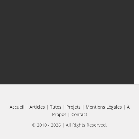
Articles
(388)
Tutos
(18)
Projets
(8)
Les + Vus
Accueil
|
Articles
|
Tutos
|
Projets
|
Mentions Légales
|
À
Propos
|
Contact
© 2010 - 2026 | All Rights Reserved.