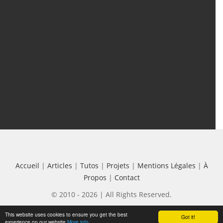
Tutos
(18)
Projets
(8)
Les + Vus
Accueil
|
Articles
|
Tutos
|
Projets
|
Mentions Légales
|
À
Propos
|
Contact
© 2010 - 2026 | All Rights Reserved.
This website uses cookies to ensure you get the best
Got it!
experience on our website
More info