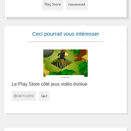
Play Store
nouveauté
Ceci pourrait vous intéresser
Le Play Store côté jeux vidéo évolue
G
04/11/2016
0

