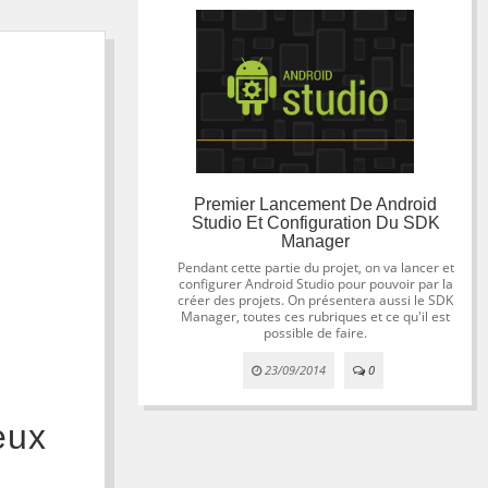
Premier Lancement De Android
Studio Et Configuration Du SDK
Manager
Pendant cette partie du projet, on va lancer et
configurer Android Studio pour pouvoir par la
créer des projets. On présentera aussi le SDK
Manager, toutes ces rubriques et ce qu'il est
possible de faire.
23/09/2014
0
eux