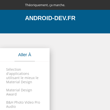
Théoriquement, ça marche.
ANDROID-DEV.FR
Aller À
Sélection
d'applications
utilisant le mieux le
Material Design
Material Design
Award
B&H Photo Video Pro
Audio