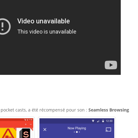
, pocket casts, a été récompensé pour son :
Seamless Browsing