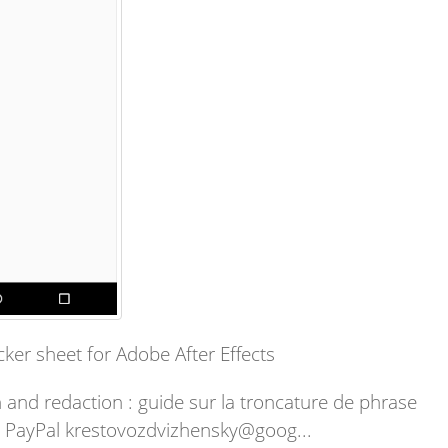
ker sheet for Adobe After Effects
 and redaction : guide sur la troncature de phrase
4, PayPal krestovozdvizhensky@goog...