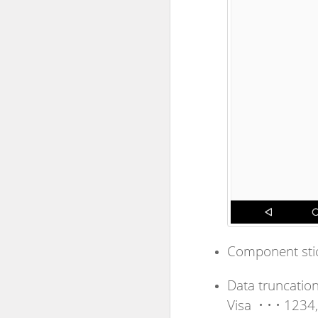
Component stic
Data truncation
Visa • • • 123