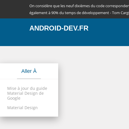
On considère que les neuf dixièmes du code corresponde
également à 90% du temps de développement - Tom Cargi
ANDROID-DEV.FR
Aller À
Mise à jour du guide
Material Design de
Google
Material Design