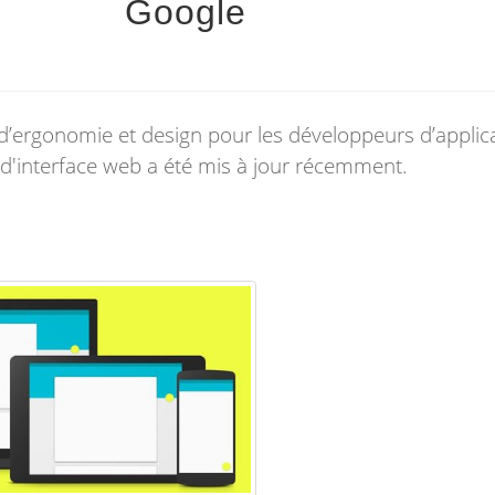
Google
 d’ergonomie et design pour les développeurs d’applic
 d'interface web a été mis à jour récemment.