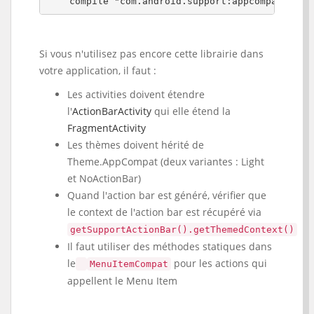
    compile 
"com.android.support:appcompat-v7:2
Si vous n'utilisez pas encore cette librairie dans
votre application, il faut :
Les activities doivent étendre
l'
ActionBarActivity
qui elle étend la
FragmentActivity
Les thèmes doivent hérité de
Theme.AppCompat (deux variantes : Light
et NoActionBar)
Quand l'action bar est généré, vérifier que
le context de l'action bar est récupéré via
getSupportActionBar().getThemedContext()
Il faut utiliser des méthodes statiques dans
le
pour les actions qui
MenuItemCompat
appellent le Menu Item