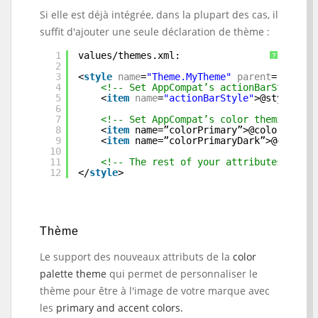
Si elle est déjà intégrée, dans la plupart des cas, il
suffit d'ajouter une seule déclaration de thème :
1
values/themes.xml:
?
2
3
<
style
name
=
"Theme.MyTheme"
parent
=
"Theme.
4
<!-- Set AppCompat’s actionBarStyle --
5
<
item
name
=
"actionBarStyle"
>@style/MyA
6
7
<!-- Set AppCompat’s color theming att
8
<
item
name=”colorPrimary”>@color/my_aw
9
<
item
name=”colorPrimaryDark”>@color/m
10
11
<!-- The rest of your attributes -->
12
</
style
>
Thème
Le support des nouveaux attributs de la
color
palette theme
qui permet de personnaliser le
thème pour être à l'image de votre marque avec
les
primary and accent colors.