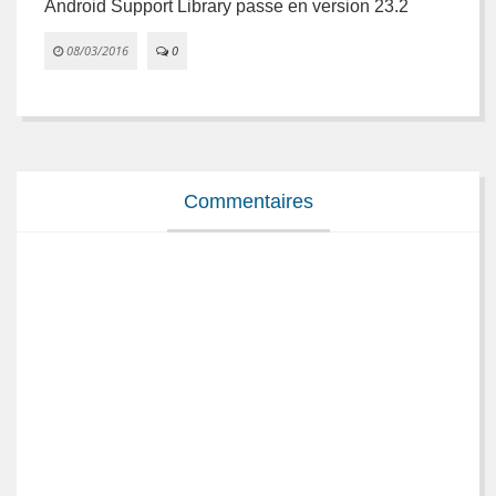
Android Support Library passe en version 23.2
F
2
08/03/2016
0


Commentaires