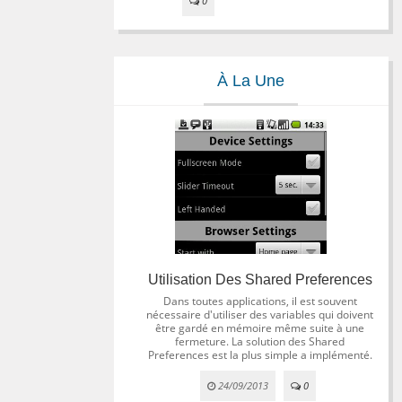
0
À La Une
Utilisation Des Shared Preferences
Dans toutes applications, il est souvent
nécessaire d'utiliser des variables qui doivent
être gardé en mémoire même suite à une
fermeture. La solution des Shared
Preferences est la plus simple a implémenté.
24/09/2013
0