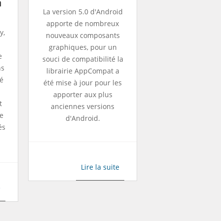
n
La version 5.0 d'Android
apporte de nombreux
y,
nouveaux composants
graphiques, pour un
e
souci de compatibilité la
ns
librairie AppCompat a
é
été mise à jour pour les
apporter aux plus
t
anciennes versions
de
d'Android.
és
Lire la suite
e