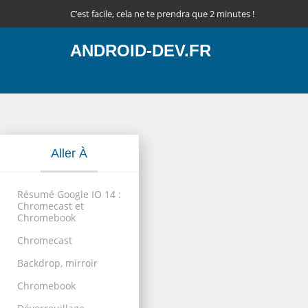
C’est facile, cela ne te prendra que 2 minutes !
ANDROID-DEV.FR
Aller À
Résumé Google IO 14 :
Chromecast et
Chromebook
Chromecast
Backdrop, mirroir
Chromebook