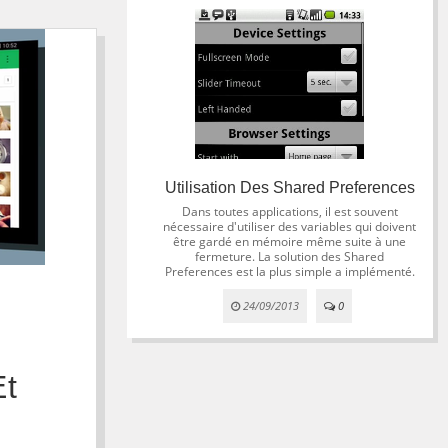
Utilisation Des Shared Preferences
Dans toutes applications, il est souvent
nécessaire d'utiliser des variables qui doivent
être gardé en mémoire même suite à une
fermeture. La solution des Shared
Preferences est la plus simple a implémenté.
24/09/2013
0
Et