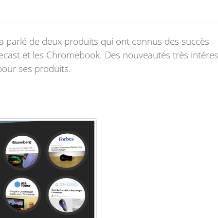
e a parlé de deux produits qui ont connus des succès
mecast et les Chromebook. Des nouveautés très intére
pour ses produits.