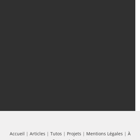
Contenu
Articles
(388)
Tutos
(18)
Projets
(8)
Les + Vus
Accueil
|
Articles
|
Tutos
|
Projets
|
Mentions Légales
|
À