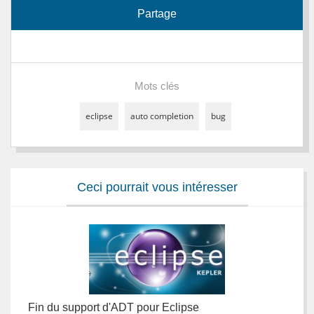
Partage
Mots clés
eclipse
auto completion
bug
Ceci pourrait vous intéresser
Fin du support d'ADT pour Eclipse
P