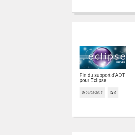
se
0
Fin du support d'ADT
pour Eclipse
Plex : une plateforme
multimédia complète
04/08/2015
0
15/02/2021
0
