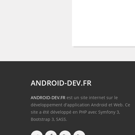
ANDROID-DEV.FR
ANDROID-DEV.FR
est un site internet sur le
développement d'application Android et Web. Ce
site a été développé en PHP avec Symfony 3,
Bootstrap 3, SASS.