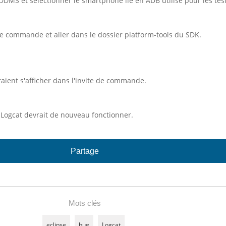
 DDMS et sélectionner le smartphone lié en ADB utilisé pour les tes
de commande et aller dans le dossier platform-tools du SDK.
aient s'afficher dans l'invite de commande.
 Logcat devrait de nouveau fonctionner.
Partage
Mots clés
eclipse
bug
Logcat