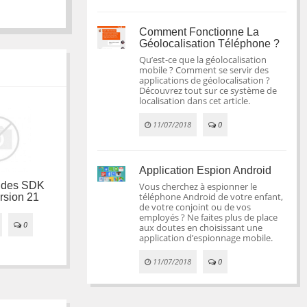
Comment Fonctionne La
Géolocalisation Téléphone ?
Qu’est-ce que la géolocalisation
mobile ? Comment se servir des
applications de géolocalisation ?
Découvrez tout sur ce système de
localisation dans cet article.
11/07/2018
0
Application Espion Android
Les raccourcis
r des SDK
Monter son PC en
Vous cherchez à espionner le
clavier pour Eclipse
téléphone Android de votre enfant,
rsion 21
2016
de votre conjoint ou de vos
employés ? Ne faites plus de place
08/08/2012
6
0
18/01/2017
1

aux doutes en choisissant une
application d’espionnage mobile.
11/07/2018
0