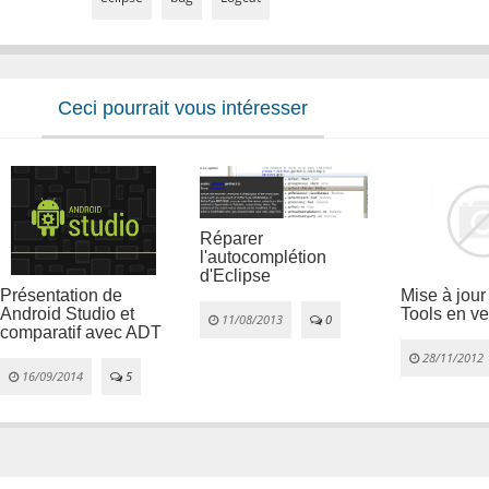
Ceci pourrait vous intéresser
Réparer
l'autocomplétion
d'Eclipse
Présentation de
Mise à jou
Android Studio et
Tools en ve
11/08/2013
0
comparatif avec ADT
28/11/2012
16/09/2014
5