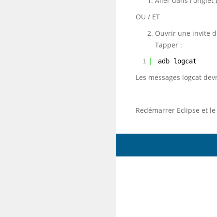
Aller dans l'onglet
OU / ET
Ouvrir une invite 
Tapper :
1
adb logcat
Les messages logcat devr
Redémarrer Eclipse et le