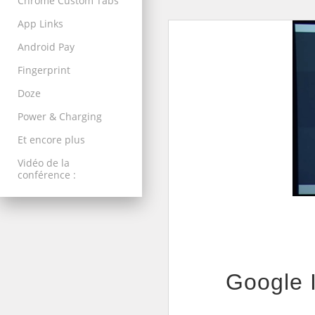
Chrome Custom Tabs
App Links
Android Pay
Fingerprint
Doze
Power & Charging
Et encore plus
Vidéo de la
conférence :
Google 