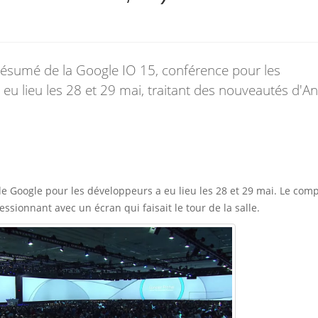
résumé de la Google IO 15, conférence pour les
 eu lieu les 28 et 29 mai, traitant des nouveautés d'A
e Google pour les développeurs a eu lieu les 28 et 29 mai. Le comp
ssionnant avec un écran qui faisait le tour de la salle.