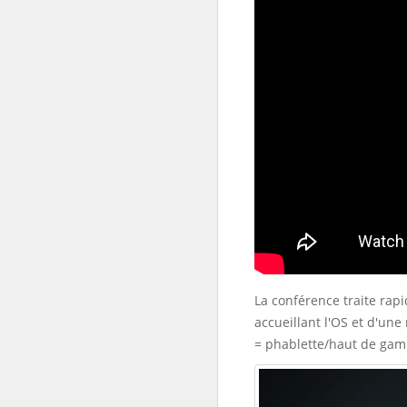
La conférence traite rap
accueillant l'OS et d'un
= phablette/haut de gam