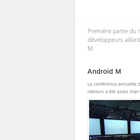
Première partie du 
développeurs aillant
M.
Android M
La conférence annuelle d
rebours a été assez impre