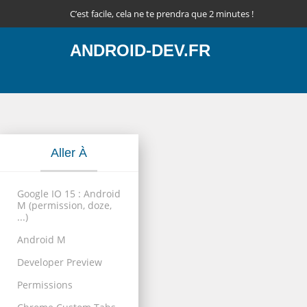
C’est facile, cela ne te prendra que 2 minutes !
ANDROID-DEV.FR
Aller À
Google IO 15 : Android
M (permission, doze,
...)
Android M
Developer Preview
Permissions