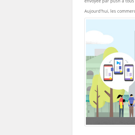
envoyée par push à tous 
Aujourd'hui, les commerc