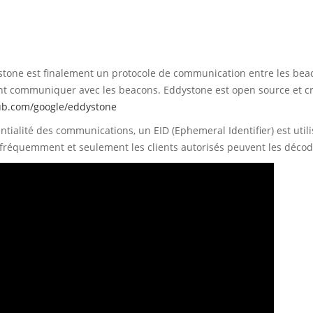
tone est finalement un protocole de communication entre les bea
nt communiquer avec les beacons. Eddystone est open source et cr
hub.com/google/eddystone
ntialité des communications, un EID (Ephemeral Identifier) est util
é fréquemment et seulement les clients autorisés peuvent les décod