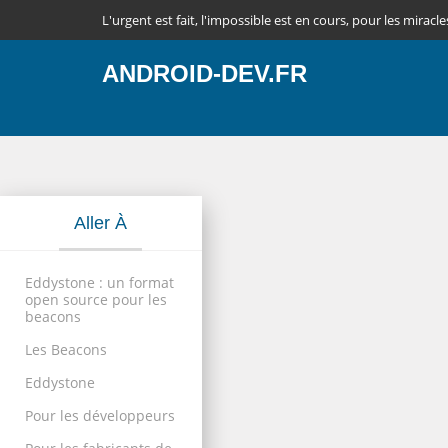
L'urgent est fait, l'impossible est en cours, pour les miracle
ANDROID-DEV.FR
Aller À
Eddystone : un format
open source pour les
beacons
Les Beacons
Eddystone
Pour les développeurs