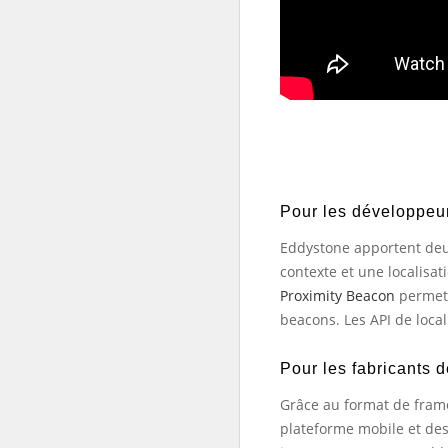
Pour les développeu
Eddystone apportent deu
contexte et une localisat
Proximity Beacon
permett
beacons. Les API de local
Pour les fabricants 
Grâce au format de frame
plateforme mobile et des