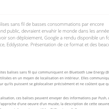
lises sans fil de basses consommations par encore
and public, devraient envahir le monde dans les année
oir son déploiement, Google a rendu disponible un f
e, Eddystone. Présentation de ce format et des beac
ites balises sans fil qui communiquent en Bluetooth Low Energy (B
utilisées en un moyen de localisation en intérieur. Elles communiq
r qu'ils puissent se géolocaliser précisément et ne coûtent que 
calisation, ces balises peuvent envoyer des informations par Push,
'approche d'une oeuvre d'un musée, la description de cette oeuvre