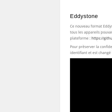
Eddystone
Ce nouveau format Eddys
tous les appareils pouva
plateforme :
https://git
Pour préserver la confide
identifiant et est chang