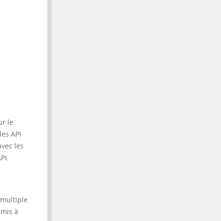
r le
les API
vec les
PI.
 multiple
 mis à