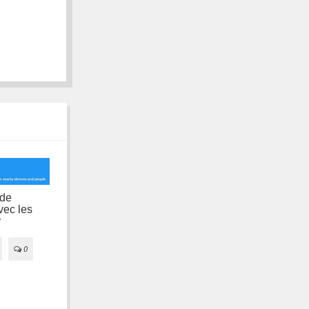
 de
vec les
y
L'APK de Google
Plex : une plateforme
Hangouts prenant en
0
multimédia complète
compte les SMS est
téléchargeable
15/02/2021
0

01/11/2013
0