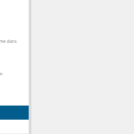
mme dans
un