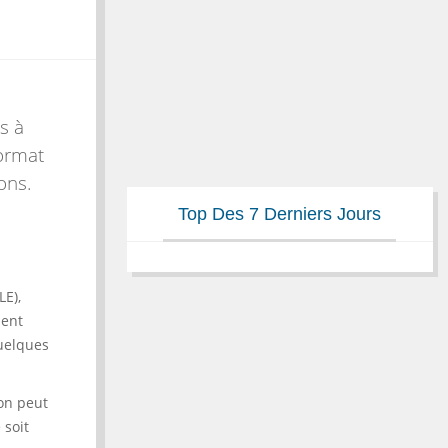
s à
ormat
ons.
Top Des 7 Derniers Jours
LE),
uent
quelques
 on peut
 soit