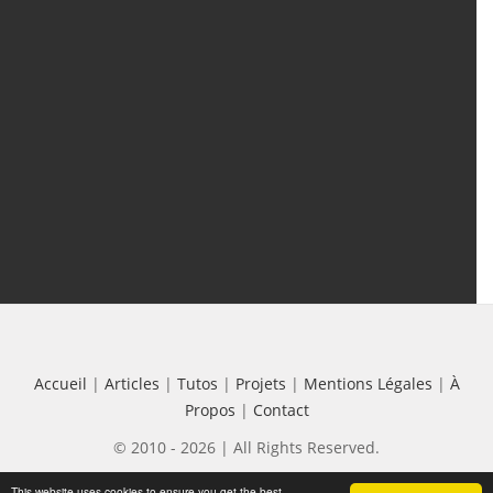
Articles
(388)
Tutos
(18)
Projets
(8)
Les + Vus
Accueil
|
Articles
|
Tutos
|
Projets
|
Mentions Légales
|
À
Propos
|
Contact
© 2010 - 2026 | All Rights Reserved.
This website uses cookies to ensure you get the best