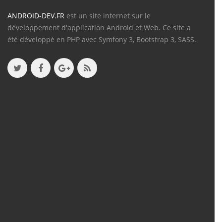
ANDROID-DEV.FR
est un site internet sur le
développement d'application Android et Web. Ce site a
été développé en PHP avec Symfony 3, Bootstrap 3, SASS.
Contenu
Articles
(388)
Tutos
(18)
Projets
(8)
Les + Vus