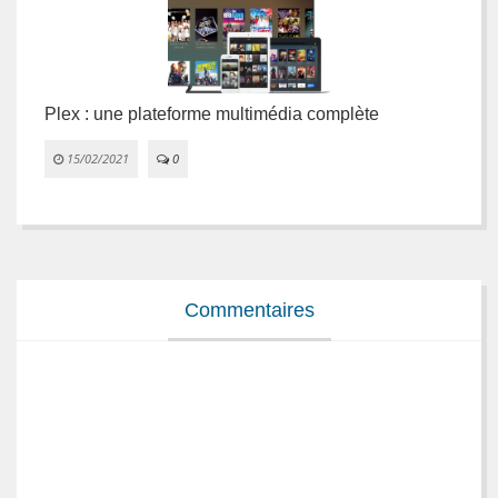
Plex : une plateforme multimédia complète
L
e
15/02/2021
0


Commentaires