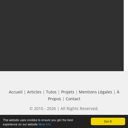
Tutos
(18)
Projets
(8)
Les + Vus
Accueil
|
Articles
|
Tutos
|
Projets
|
Mentions Légales
|
À
Propos
|
Contact
© 2010 - 2026 | All Rights Reserved.
This website uses cookies to ensure you get the best
Got it!
experience on our website
More info