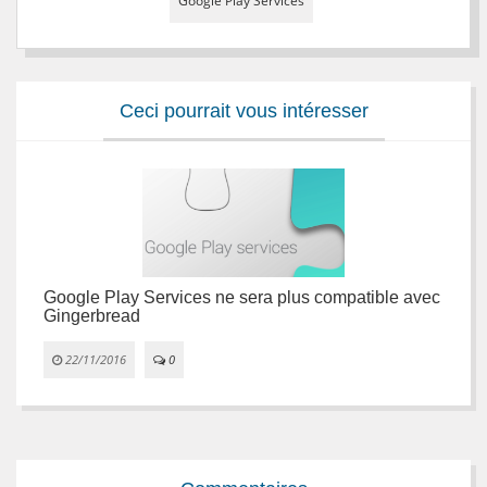
Google Play Services
Ceci pourrait vous intéresser
Google Play Services ne sera plus compatible avec
L
Gingerbread


22/11/2016
0