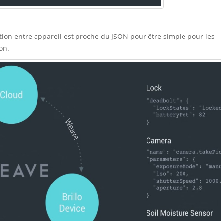
ion entre appareil est proche du JSON pour être simple pour les
on.