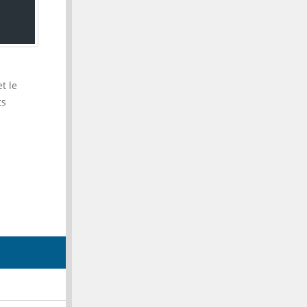
t le
ts