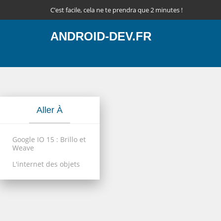
C’est facile, cela ne te prendra que 2 minutes !
ANDROID-DEV.FR
Aller À
Google IO 15 : Brillo et
Weave
L'internet des objets