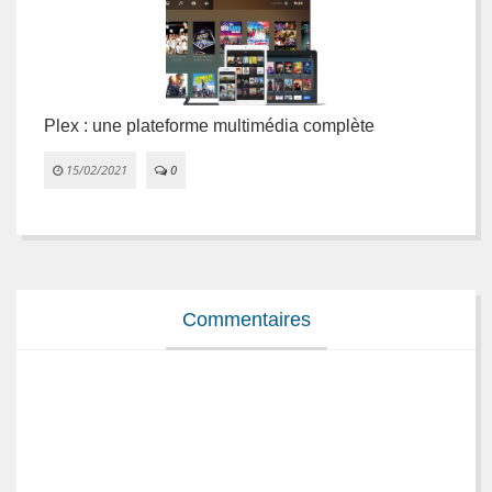
Plex : une plateforme multimédia complète
L
e
15/02/2021
0


Commentaires