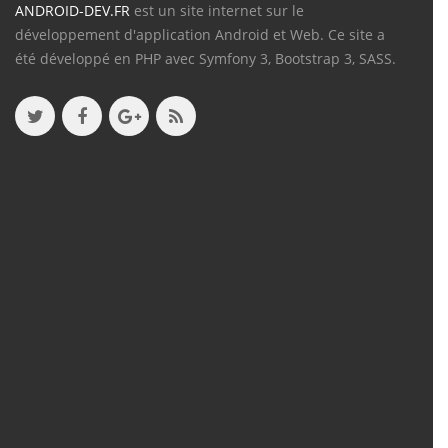
ANDROID-DEV.FR
est un site internet sur le
développement d'application Android et Web. Ce site a
été développé en PHP avec Symfony 3, Bootstrap 3, SASS.
Contenu
Articles
(388)
Tutos
(18)
Projets
(8)
Les + Vus