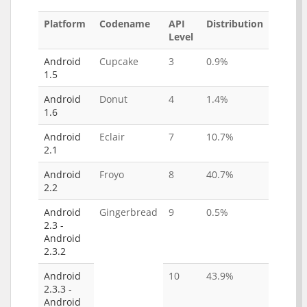
Platform
Codename
API
Distribution
Level
Android
Cupcake
3
0.9%
1.5
Android
Donut
4
1.4%
1.6
Android
Eclair
7
10.7%
2.1
Android
Froyo
8
40.7%
2.2
Android
Gingerbread
9
0.5%
2.3 -
Android
2.3.2
Android
10
43.9%
2.3.3 -
Android