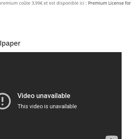
ce premium coûte 3,99€ et est disponible ici :
Premium License for
lpaper