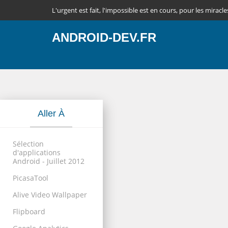
L'urgent est fait, l'impossible est en cours, pour les miracle
ANDROID-DEV.FR
Aller À
Sélection
d'applications
Android - Juillet 2012
PicasaTool
Alive Video Wallpaper
Flipboard