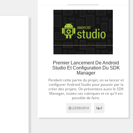
Premier Lancement De Android
Studio Et Configuration Du SDK
Manager
Pendant cette partie du projet, on va lancer et
configurer Android Studio pour pouvoir par la
créer des projets. On présentera aussi le SDK
Manager, toutes ces rubriques et ce qu'il est
possible de faire.
23/09/2014
0