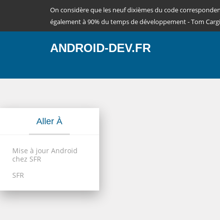
On considère que les neuf dixièmes du code corresponde
également à 90% du temps de développement - Tom Cargi
ANDROID-DEV.FR
Aller À
Mise à jour Android
chez SFR
SFR