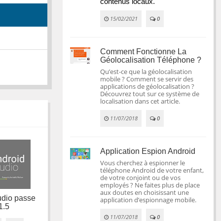
contenus locaux.
15/02/2021
0
Comment Fonctionne La
Géolocalisation Téléphone ?
Qu’est-ce que la géolocalisation
mobile ? Comment se servir des
applications de géolocalisation ?
Découvrez tout sur ce système de
localisation dans cet article.
11/07/2018
0
Application Espion Android
Vous cherchez à espionner le
téléphone Android de votre enfant,
Le SDK de l'API 23
de votre conjoint ou de vos
pour Android Wear
employés ? Ne faites plus de place
Les nouveautés des
est disponible
aux doutes en choisissant une
Google Play
udio passe
application d’espionnage mobile.
Services 8.3
1.5
30/11/2015
0
11/07/2018
0