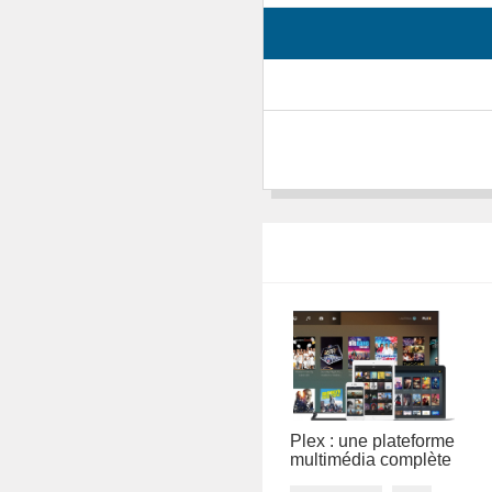
 neuf
Monter son PC en
Plex : une plateforme
2016
multimédia complète