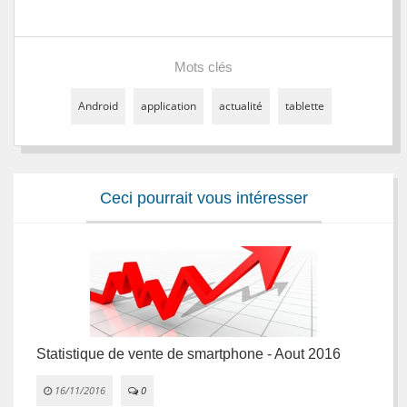
Mots clés
Android
application
actualité
tablette
Ceci pourrait vous intéresser
es
Statistique de vente de smartphone - Aout 2016
C
A
16/11/2016
0

