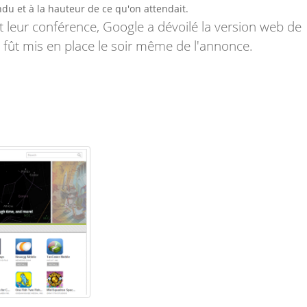
du et à la hauteur de ce qu'on attendait.
t leur conférence, Google a dévoilé la version web de
 fût mis en place le soir même de l'annonce.