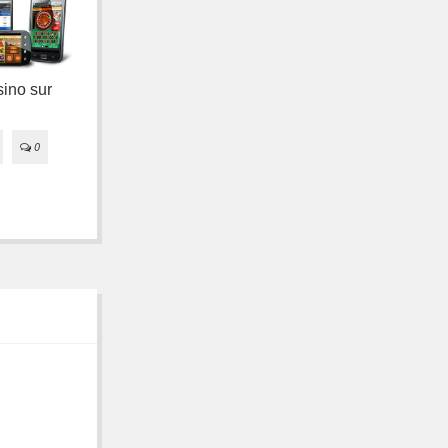
Google Play accepte
les APK jusqu'à
ino sur
100Mo
Sélection
d'applications
utilisant le mieux le
05/10/2015
0
0
Material Design

29/07/2015
0