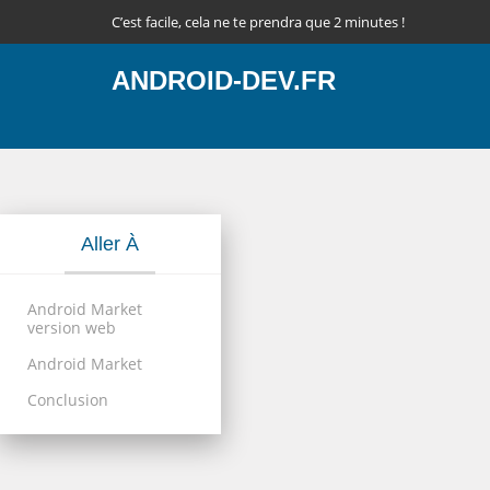
C’est facile, cela ne te prendra que 2 minutes !
ANDROID-DEV.FR
Aller À
Android Market
version web
Android Market
Conclusion