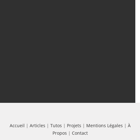
Articles
(388)
Tutos
(18)
Projets
(8)
Les + Vus
Accueil
|
Articles
|
Tutos
|
Projets
|
Mentions Légales
|
À
Propos
|
Contact