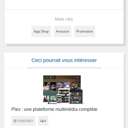
Mots clés
App Shop
Amazon
Promotion
Ceci pourrait vous intéresser
Plex : une plateforme multimédia complète
L
e
15/02/2021
0

