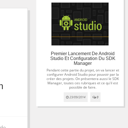
Premier Lancement De Android
Studio Et Configuration Du SDK
Manager
Pendant cette partie du projet, on va lancer et
configurer Android Studio pour pouvoir par la
créer des projets. On présentera aussi le SDK
Manager, toutes ces rubriques et ce qu'il est
n
possible de faire.
23/09/2014
0
 de