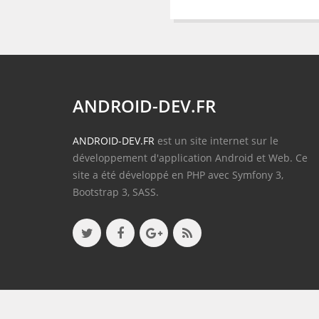
ANDROID-DEV.FR
ANDROID-DEV.FR
est un site internet sur le
développement d'application Android et Web. Ce
site a été développé en PHP avec Symfony 3,
Bootstrap 3, SASS.