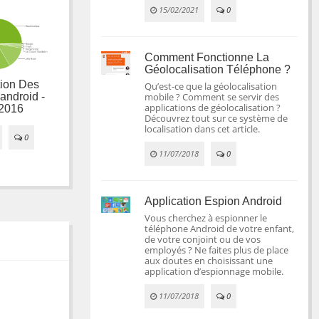
15/02/2021
0
Comment Fonctionne La
Géolocalisation Téléphone ?
ion Des
Fragmentation des
Fragmentation des
Qu’est-ce que la géolocalisation
android -
versions d'android -
versions d'Android -
mobile ? Comment se servir des
applications de géolocalisation ?
2016
Septembre 2016
avril 2016
Découvrez tout sur ce système de
localisation dans cet article.
0
04/11/2016
0
14/04/2016
0

11/07/2018
0
Application Espion Android
Vous cherchez à espionner le
téléphone Android de votre enfant,
de votre conjoint ou de vos
employés ? Ne faites plus de place
aux doutes en choisissant une
application d’espionnage mobile.
11/07/2018
0