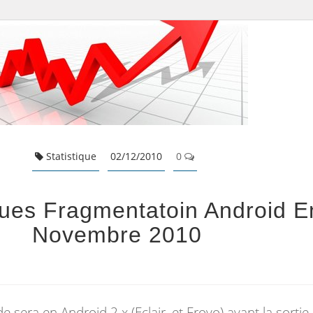
Statistique
02/12/2010
0
iques Fragmentatoin Android E
Novembre 2010
e sera en Android 2.x (Eclair, et Froyo) avant la sortie