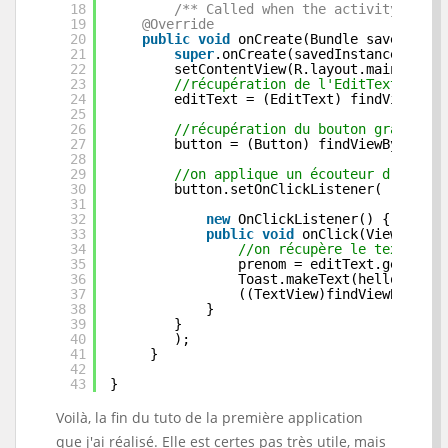
18
/** Called when the activity is fi
19
@Override
20
public
void
onCreate(Bundle savedInsta
21
super
.onCreate(savedInstanceState)
22
setContentView(R.layout.main);
23
//récupération de l'EditText grâce
24
editText = (EditText) findViewById
25
26
//récupération du bouton grâce à  
27
button = (Button) findViewById(R.i
28
29
//on applique un écouteur d'événem
30
button.setOnClickListener(
31
32
new
OnClickListener() {
33
public
void
onClick(View v) {
34
//on récupère le texte écr
35
prenom = editText.getText(
36
Toast.makeText(hello.
this
,
37
((TextView)findViewById(R.
38
}
39
}
40
);
41
}
42
43
}
Voilà, la fin du tuto de la première application
que j'ai réalisé. Elle est certes pas très utile, mais