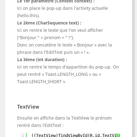
Le 1er paramètre (Context context) :
Ici on place le pop-up dans l'activity actuelle
(hello.this).
Le 2ème (CharSequence text) :
Ici on rentre le texte que l'on veut afficher
("Bonjour " + prenom + " !").
Donc on concatène le texte « Bonjour » avec la
phrase dans l'EditText puis un « ! ».
La 3ème (int duration) :
Ici on rentre le temps d'apparition du pop-up. On
peut rentré « Toast.LENGTH_LONG » ou «
Toast.LENGTH_SHORT ».
TextView
Ensuite on affiche dans la TextView le prénom
rentré dans l'EditText :
1
((TextView)findViewById(R.id.TextViewHello)
?