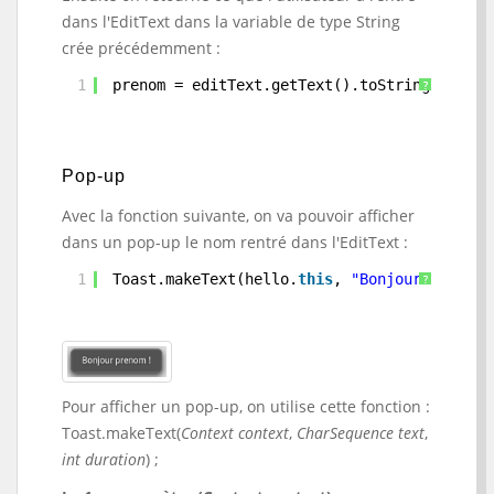
dans l'EditText dans la variable de type String
crée précédemment :
1
prenom = editText.getText().toString();
?
Pop-up
Avec la fonction suivante, on va pouvoir afficher
dans un pop-up le nom rentré dans l'EditText :
1
Toast.makeText(hello.
this
, 
"Bonjour "
+ pre
?
Pour afficher un pop-up, on utilise cette fonction :
Toast.makeText(
Context context
,
CharSequence text
,
int duration
) ;