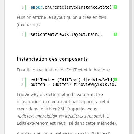
1
super
.onCreate(savedInstanceState);
?
Puis on affiche le Layout qu'on a crée en XML
(main.xml) :
1
setContentView(R.layout.main);
?
Instanciation des composants
Ensuite on va instancié l'EditText et le bouton :
1
editText = (EditText) findViewById(R.id.Edi
?
2
button = (Button) findViewById(R.id.ButtonE
findViewById : Cette méthode va permettre
d'instancier un composant par rapport a celui
créer dans le fichier XML (rappelez-vous :
<EditText android:id="@+id/EditTextPrenom"
, l'ID
EditTextPrenom est réutilisé dans cette méthode).
A noter que l'on a réalisé un « cast » :(EditText),