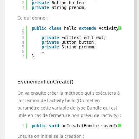
2
private
Button button;
3
private
String prenom;
Ce qui donne :
1
public
class
hello 
extends
Activity {
?
2
3
private
EditText editText;
4
private
Button button;
5
private
String prenom;
6
…
7
}
Evenement onCreate()
On va ensuite créer la méthode qui s'exécutera à
la création de l'activity hello (On met en
paramètre cette variable de type Bundle qui est
utile en cas de fermeture non prévu de l'activity) :
1
public
void
onCreate(Bundle savedInstanceSt
?
Ensuite on initialise la création :