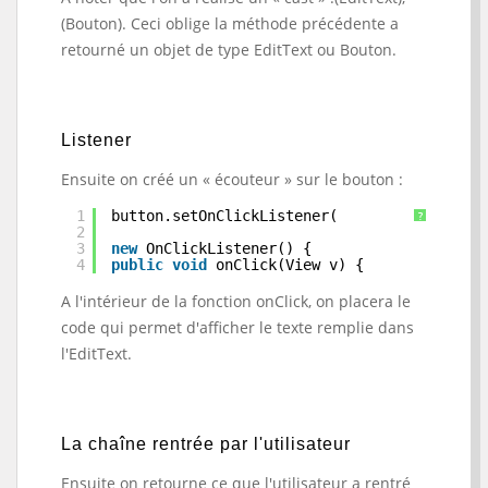
(Bouton). Ceci oblige la méthode précédente a
retourné un objet de type EditText ou Bouton.
Listener
Ensuite on créé un « écouteur » sur le bouton :
1
button.setOnClickListener(
?
2
3
new
OnClickListener() {
4
public
void
onClick(View v) {
A l'intérieur de la fonction onClick, on placera le
code qui permet d'afficher le texte remplie dans
l'EditText.
La chaîne rentrée par l'utilisateur
Ensuite on retourne ce que l'utilisateur a rentré