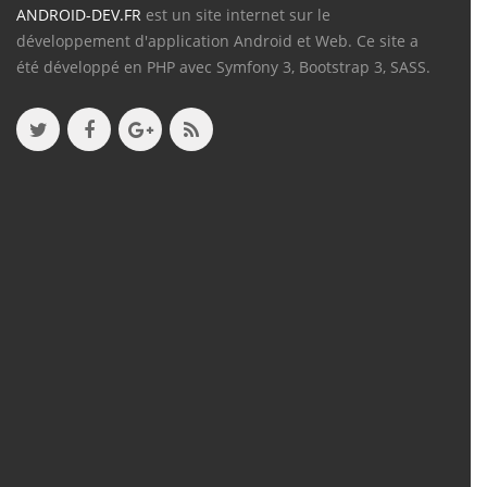
ANDROID-DEV.FR
est un site internet sur le
développement d'application Android et Web. Ce site a
été développé en PHP avec Symfony 3, Bootstrap 3, SASS.
Contenu
Articles
(388)
Tutos
(18)
Projets
(8)
Les + Vus