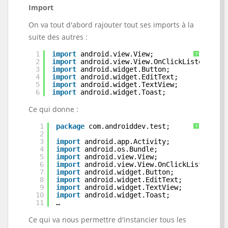
Import
On va tout d'abord rajouter tout ses imports à la
suite des autres :
1
import
android.view.View;
?
2
import
android.view.View.OnClickListener;
3
import
android.widget.Button;
4
import
android.widget.EditText;
5
import
android.widget.TextView;
6
import
android.widget.Toast;
Ce qui donne :
1
package
com.androiddev.test;
?
2
3
import
android.app.Activity;
4
import
android.os.Bundle;
5
import
android.view.View;
6
import
android.view.View.OnClickListener;
7
import
android.widget.Button;
8
import
android.widget.EditText;
9
import
android.widget.TextView;
10
import
android.widget.Toast;
11
…
Ce qui va nous permettre d'instancier tous les