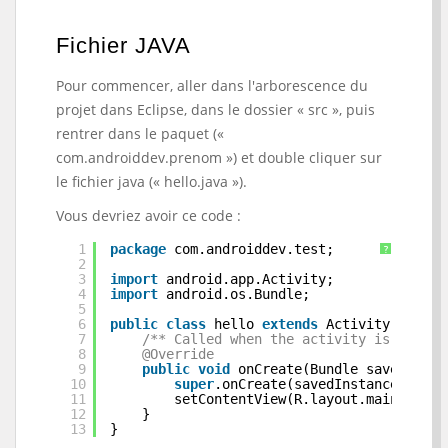
Fichier JAVA
Pour commencer, aller dans l'arborescence du
projet dans Eclipse, dans le dossier « src », puis
rentrer dans le paquet («
com.androiddev.prenom ») et double cliquer sur
le fichier java (« hello.java »).
Vous devriez avoir ce code :
1
package
com.androiddev.test;
?
2
3
import
android.app.Activity;
4
import
android.os.Bundle;
5
6
public
class
hello 
extends
Activity {
7
/** Called when the activity is first 
8
@Override
9
public
void
onCreate(Bundle savedInsta
10
super
.onCreate(savedInstanceState)
11
setContentView(R.layout.main);
12
}
13
}