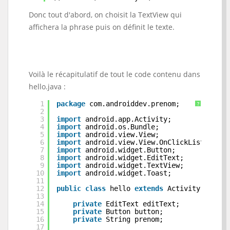
Donc tout d'abord, on choisit la TextView qui
affichera la phrase puis on définit le texte.
Voilà le récapitulatif de tout le code contenu dans
hello.java :
1
package
com.androiddev.prenom;
?
2
3
import
android.app.Activity;
4
import
android.os.Bundle;
5
import
android.view.View;
6
import
android.view.View.OnClickListener;
7
import
android.widget.Button;
8
import
android.widget.EditText;
9
import
android.widget.TextView;
10
import
android.widget.Toast;
11
12
public
class
hello 
extends
Activity {
13
14
private
EditText editText;
15
private
Button button;
16
private
String prenom;
17