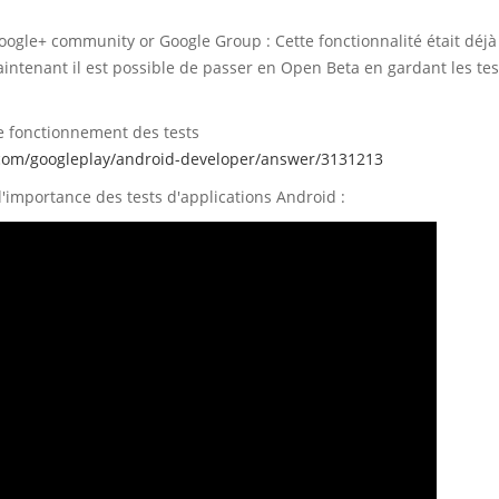
oogle+ community or Google Group : Cette fonctionnalité était déjà
intenant il est possible de passer en Open Beta en gardant les te
le fonctionnement des tests
.com/googleplay/android-developer/answer/3131213
'importance des tests d'applications Android :