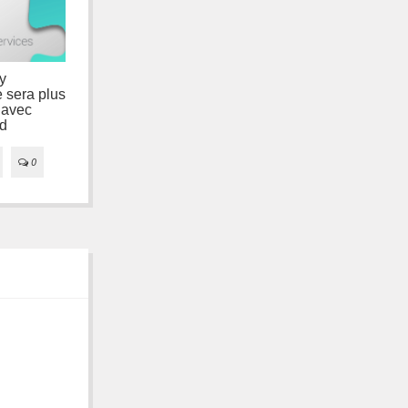
Fin du support d'ADT
y
pour Eclipse
 sera plus
Developer Console :
 avec
nouveaux outils pour
d
suivre ses avis
07/11/2016
0

0
14/03/2016
0