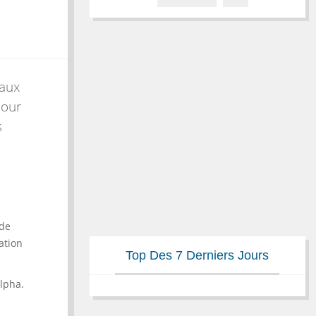
iaux
Pour
s
 de
ation
Top Des 7 Derniers Jours
alpha.