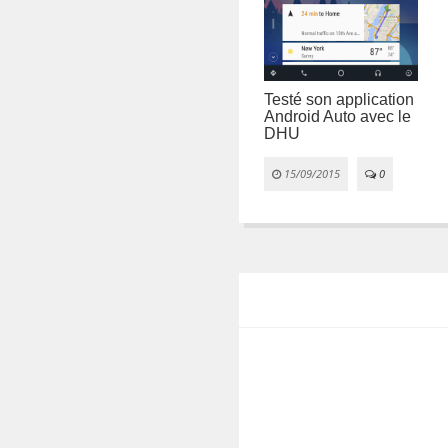
u
Testé son application
2017 : Quoi de neuf
Android Auto avec le
sur la planète
biles
DHU
Android ?
0

15/09/2015
0
14/03/2017
0