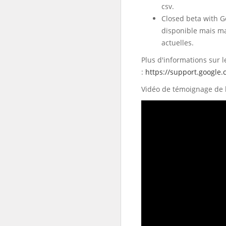
csv.
Closed beta with G
disponible mais ma
actuelles.
Plus d'informations sur 
:
https://support.google
Vidéo de témoignage de l