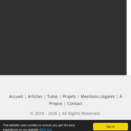
Tutos
(18)
Projets
(8)
Les + Vus
Accueil
|
Articles
|
Tutos
|
Projets
|
Mentions Légales
|
À
Propos
|
Contact
© 2010 - 2026 | All Rights Reserved.
This website uses cookies to ensure you get the best
Got it!
experience on our website
More info