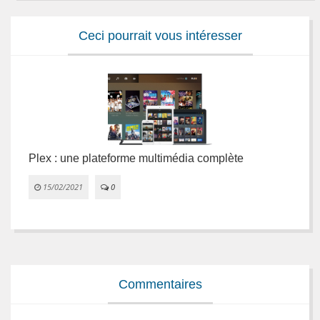
Ceci pourrait vous intéresser
Plex : une plateforme multimédia complète
L
e
15/02/2021
0


Commentaires