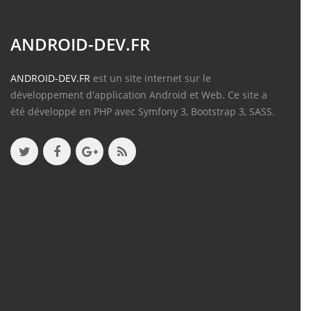
ANDROID-DEV.FR
ANDROID-DEV.FR
est un site internet sur le
développement d'application Android et Web. Ce site a
été développé en PHP avec Symfony 3, Bootstrap 3, SASS.
Contenu
Articles
(388)
Tutos
(18)
Projets
(8)