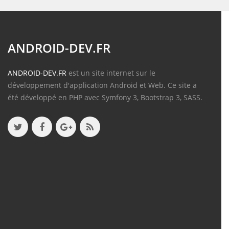
ANDROID-DEV.FR
ANDROID-DEV.FR
est un site internet sur le
développement d'application Android et Web. Ce site a
été développé en PHP avec Symfony 3, Bootstrap 3, SASS.
Contenu
Articles
(388)
Tutos
(18)