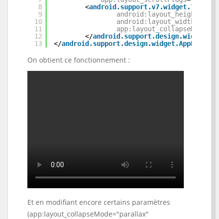
8
<
android.support.v7.widget.Toolbar
9
android:layout_height
=
"?at
10
android:layout_width
=
"matc
11
app:layout_collapseMode
=
"p
12
</
android.support.design.widget.Co
13
</
android.support.design.widget.AppBarLayo
On obtient ce fonctionnement :
Et en modifiant encore certains paramètres
(app:layout_collapseMode="parallax"