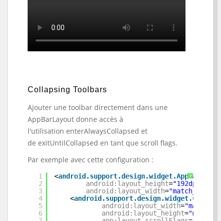
Collapsing Toolbars
Ajouter une toolbar directement dans une
AppBarLayout donne accès à
l'utilisation enterAlwaysCollapsed et
de exitUntilCollapsed en tant que scroll flags.
Par exemple avec cette configuration :
1
<
android.support.design.widget.AppBarLayou
?
2
android:layout_height
=
"192dp"
3
android:layout_width
=
"match_parent
4
<
android.support.design.widget.Collaps
5
android:layout_width
=
"match_pa
6
android:layout_height
=
"match_p
7
app:layout_scrollFlags
=
"scroll