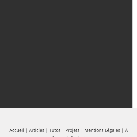
Contenu
Articles
(388)
Tutos
(18)
Projets
(8)
Les + Vus
Accueil
|
Articles
|
Tutos
|
Projets
|
Mentions Légales
|
À