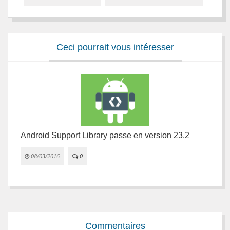
Ceci pourrait vous intéresser
Android Support Library passe en version 23.2
L
08/03/2016
0


Commentaires