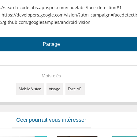
s://search-codelabs.appspot.com/codelabs/face-detection#1
:
https://developers.google.com/vision/?utm_campaign=facedetecti
://github.com/googlesamples/android-vision
Partage
Mots clés
Mobile Vision
Visage
Face API
Ceci pourrait vous intéresser