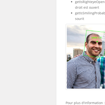
getIsRighteyeOpenP
droit est ouvert
getIsSmilingProbabi
sourit
Pour plus d'information :