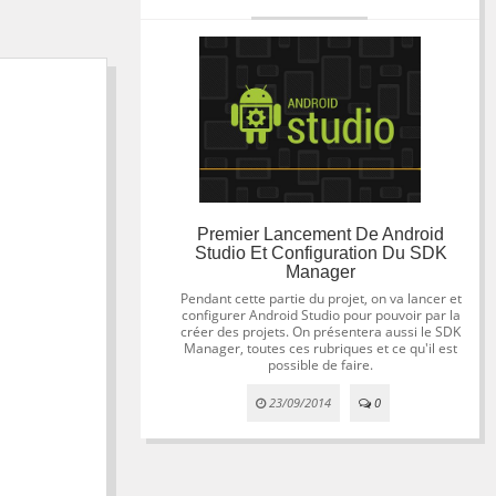
Premier Lancement De Android
Studio Et Configuration Du SDK
Manager
Pendant cette partie du projet, on va lancer et
configurer Android Studio pour pouvoir par la
créer des projets. On présentera aussi le SDK
Manager, toutes ces rubriques et ce qu'il est
possible de faire.
23/09/2014
0