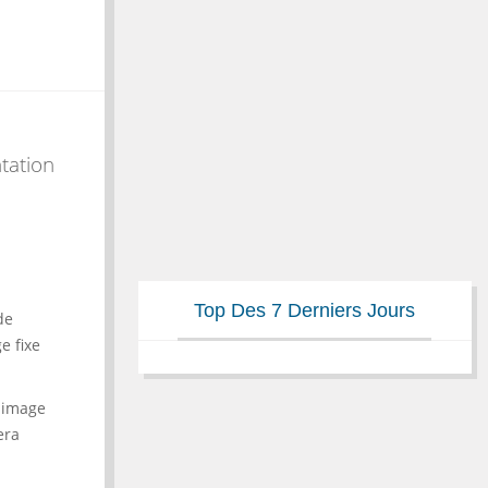
ntation
Top Des 7 Derniers Jours
de
e fixe
n image
era