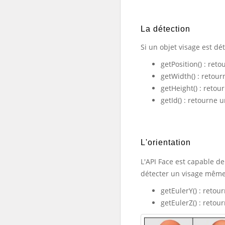
La détection
Si un objet visage est d
getPosition() : ret
getWidth() : retour
getHeight() :
retour
getId() : retourne 
L'orientation
L'API Face est capable de
détecter un visage même 
getEulerY() : retour
getEulerZ() : retour