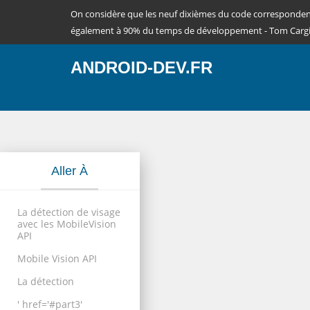
On considère que les neuf dixièmes du code corresponde
également à 90% du temps de développement - Tom Cargi
ANDROID-DEV.FR
Aller À
La détection de visage
avec les MobileVision
API
Mobile Vision API
La détection
' href='#part3'