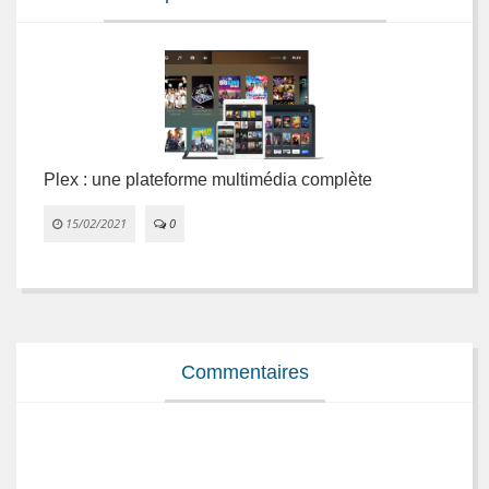
Plex : une plateforme multimédia complète
L
e
15/02/2021
0


Commentaires