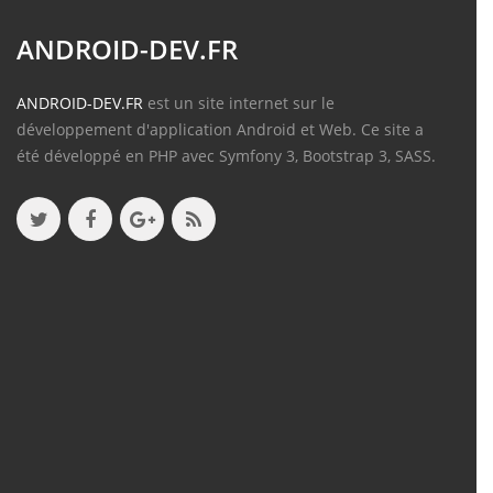
ANDROID-DEV.FR
ANDROID-DEV.FR
est un site internet sur le
développement d'application Android et Web. Ce site a
été développé en PHP avec Symfony 3, Bootstrap 3, SASS.
Contenu
Articles
(388)
Tutos
(18)
Projets
(8)