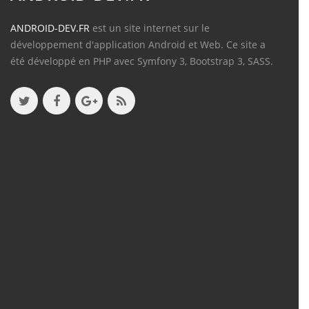
ANDROID-DEV.FR
est un site internet sur le
développement d'application Android et Web. Ce site a
été développé en PHP avec Symfony 3, Bootstrap 3, SASS.
Contenu
Articles
(388)
Tutos
(18)
Projets
(8)