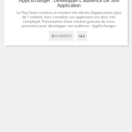
AppExchanger : Développer L'audience De Son
Application
Le Play Store contient un nombre très élevés d’applications (plus
de 1 million), faire connaître son application est donc très
compliqué. Présentation d’une solution gratuite de cross
promotion pour développer son audience : AppExchanger.
01/04/2015
0