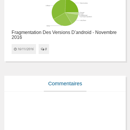
Fragmentation Des Versions D'android - Novembre
F
2016
2


16/11/2016
0
Commentaires