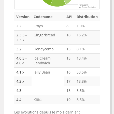
Version
Codename
API
Distribution
2.2
Froyo
8
1.0%
2.3.3 -
Gingerbread
10
16.2%
2.3.7
3.2
Honeycomb
13
0.1%
4.0.3 -
Ice Cream
15
13.4%
4.0.4
Sandwich
4.1.x
Jelly Bean
16
33.5%
4.2.x
17
18.8%
4.3
18
8.5%
4.4
KitKat
19
8.5%
Les évolutions depuis le mois dernier :