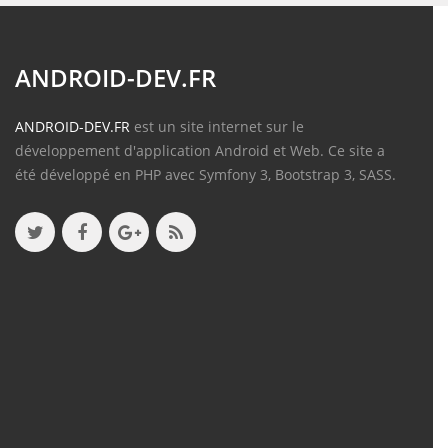
ANDROID-DEV.FR
ANDROID-DEV.FR
est un site internet sur le
développement d'application Android et Web. Ce site a
été développé en PHP avec Symfony 3, Bootstrap 3, SASS.
Contenu
Articles
(388)
Tutos
(18)