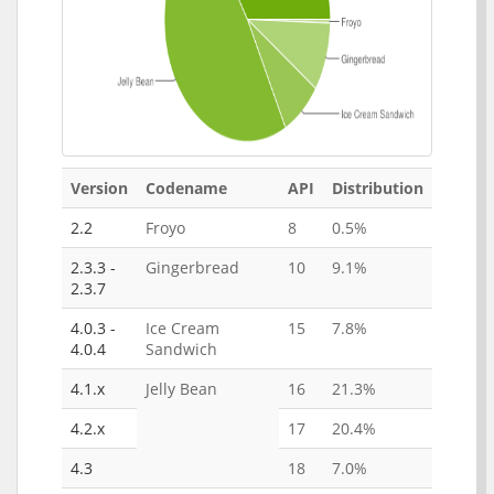
Version
Codename
API
Distribution
2.2
Froyo
8
0.5%
2.3.3 -
Gingerbread
10
9.1%
2.3.7
4.0.3 -
Ice Cream
15
7.8%
4.0.4
Sandwich
4.1.x
Jelly Bean
16
21.3%
4.2.x
17
20.4%
4.3
18
7.0%