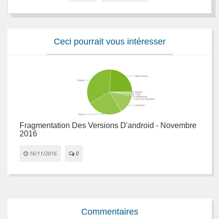
Ceci pourrait vous intéresser
Fragmentation Des Versions D'android - Novembre
F
2016
2


16/11/2016
0
Commentaires