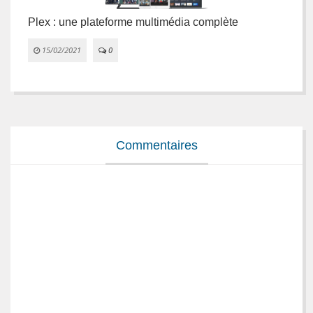
Plex : une plateforme multimédia complète
L
e
15/02/2021
0


Commentaires