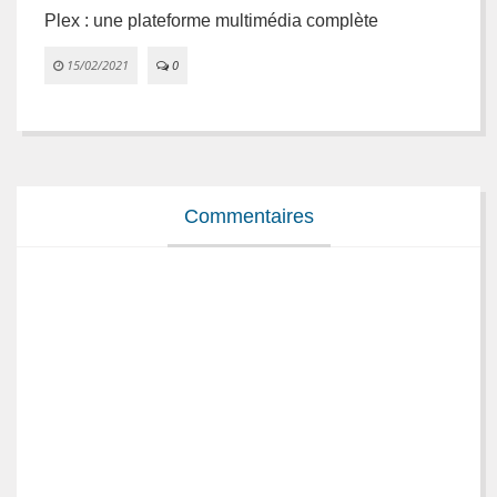
Plex : une plateforme multimédia complète
L
e
15/02/2021
0


Commentaires