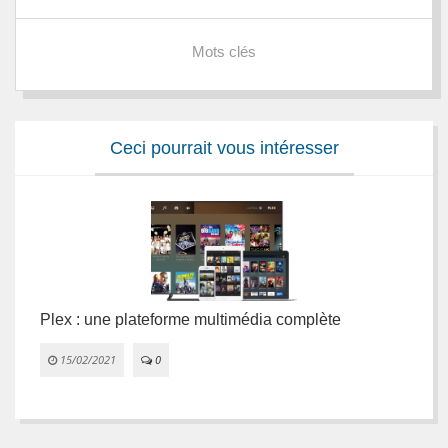
Mots clés
Ceci pourrait vous intéresser
Plex : une plateforme multimédia complète
L
e
15/02/2021
0

