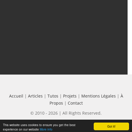
Tutos
(18)
Projets
(8)
Les + Vus
Accueil
|
Articles
|
Tutos
|
Projets
|
Mentions Légales
|
À
Propos
|
Contact
© 2010 - 2026 | All Rights Reserved.
This website uses cookies to ensure you get the best
Got it!
experience on our website
More info